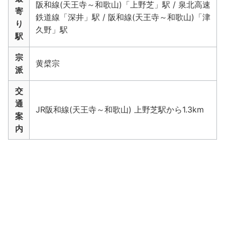
阪和線(天王寺～和歌山)「上野芝」駅 / 泉北高速
寄
鉄道線「深井」駅 / 阪和線(天王寺～和歌山)「津
り
久野」駅
駅
宗
黄檗宗
派
交
通
JR阪和線(天王寺～和歌山) 上野芝駅から1.3km
案
内