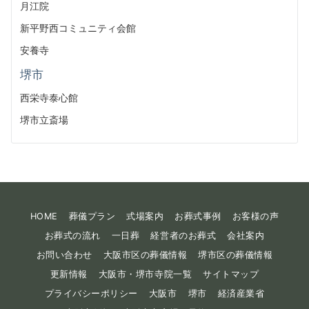
月江院
新平野西コミュニティ会館
安養寺
堺市
西栄寺泰心館
堺市立斎場
HOME
葬儀プラン
式場案内
お葬式事例
お客様の声
お葬式の流れ
一日葬
経営者のお葬式
会社案内
お問い合わせ
大阪市区の葬儀情報
堺市区の葬儀情報
更新情報
大阪市・堺市寺院一覧
サイトマップ
プライバシーポリシー
大阪市
堺市
経済産業省