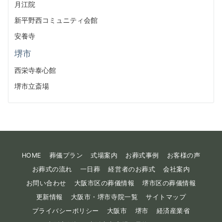
月江院
新平野西コミュニティ会館
安養寺
堺市
西栄寺泰心館
堺市立斎場
HOME
葬儀プラン
式場案内
お葬式事例
お客様の声
お葬式の流れ
一日葬
経営者のお葬式
会社案内
お問い合わせ
大阪市区の葬儀情報
堺市区の葬儀情報
更新情報
大阪市・堺市寺院一覧
サイトマップ
プライバシーポリシー
大阪市
堺市
経済産業省