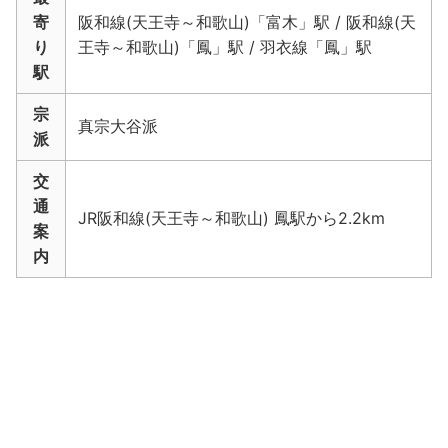
寄
阪和線(天王寺～和歌山)「富木」駅 / 阪和線(天
り
王寺～和歌山)「鳳」駅 / 羽衣線「鳳」駅
駅
宗
真宗大谷派
派
交
通
JR阪和線(天王寺～和歌山) 鳳駅から2.2km
案
内