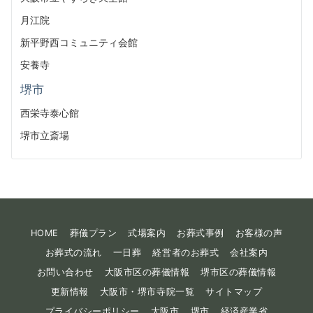
月江院
新平野西コミュニティ会館
安養寺
堺市
西栄寺泰心館
堺市立斎場
HOME
葬儀プラン
式場案内
お葬式事例
お客様の声
お葬式の流れ
一日葬
経営者のお葬式
会社案内
お問い合わせ
大阪市区の葬儀情報
堺市区の葬儀情報
更新情報
大阪市・堺市寺院一覧
サイトマップ
プライバシーポリシー
大阪市
堺市
経済産業省