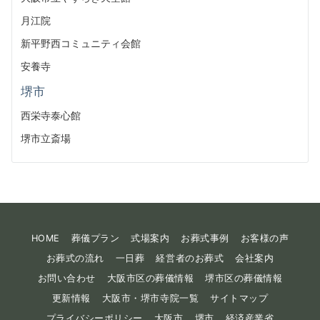
月江院
新平野西コミュニティ会館
安養寺
堺市
西栄寺泰心館
堺市立斎場
HOME
葬儀プラン
式場案内
お葬式事例
お客様の声
お葬式の流れ
一日葬
経営者のお葬式
会社案内
お問い合わせ
大阪市区の葬儀情報
堺市区の葬儀情報
更新情報
大阪市・堺市寺院一覧
サイトマップ
プライバシーポリシー
大阪市
堺市
経済産業省