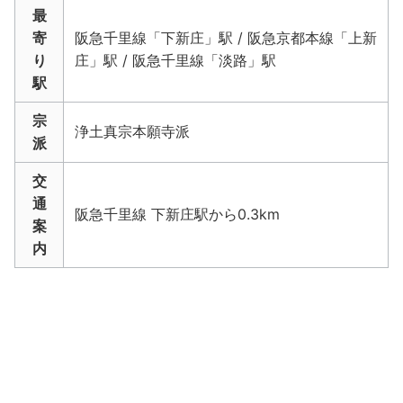
最
寄
阪急千里線「下新庄」駅 / 阪急京都本線「上新
り
庄」駅 / 阪急千里線「淡路」駅
駅
宗
浄土真宗本願寺派
派
交
通
阪急千里線 下新庄駅から0.3km
案
内