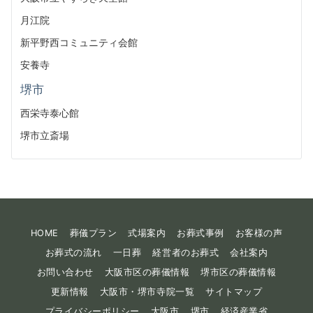
月江院
新平野西コミュニティ会館
安養寺
堺市
西栄寺泰心館
堺市立斎場
HOME
葬儀プラン
式場案内
お葬式事例
お客様の声
お葬式の流れ
一日葬
経営者のお葬式
会社案内
お問い合わせ
大阪市区の葬儀情報
堺市区の葬儀情報
更新情報
大阪市・堺市寺院一覧
サイトマップ
プライバシーポリシー
大阪市
堺市
経済産業省