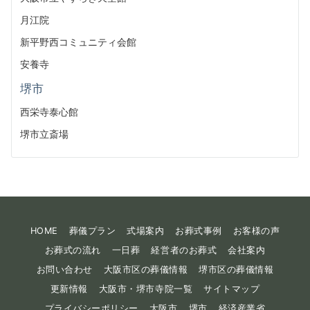
月江院
新平野西コミュニティ会館
安養寺
堺市
西栄寺泰心館
堺市立斎場
HOME
葬儀プラン
式場案内
お葬式事例
お客様の声
お葬式の流れ
一日葬
経営者のお葬式
会社案内
お問い合わせ
大阪市区の葬儀情報
堺市区の葬儀情報
更新情報
大阪市・堺市寺院一覧
サイトマップ
プライバシーポリシー
大阪市
堺市
経済産業省