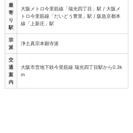
最
大阪メトロ今里筋線「瑞光四丁目」駅 / 大阪メ
寄
トロ今里筋線「だいどう豊里」駅 / 阪急京都本
り
線「上新庄」駅
駅
宗
浄土真宗本願寺派
派
交
通
大阪市営地下鉄今里筋線 瑞光四丁目駅から0.3k
案
m
内