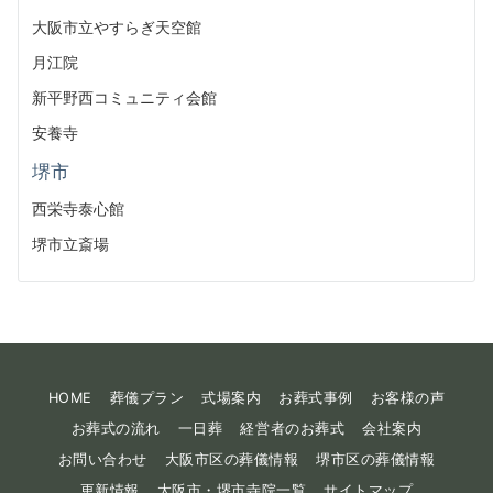
大阪市立やすらぎ天空館
月江院
新平野西コミュニティ会館
安養寺
堺市
西栄寺泰心館
堺市立斎場
HOME
葬儀プラン
式場案内
お葬式事例
お客様の声
お葬式の流れ
一日葬
経営者のお葬式
会社案内
お問い合わせ
大阪市区の葬儀情報
堺市区の葬儀情報
更新情報
大阪市・堺市寺院一覧
サイトマップ