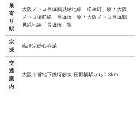
最
大阪メトロ長堀鶴見緑地線「松屋町」駅 / 大阪
寄
メトロ堺筋線「長堀橋」駅 / 大阪メトロ長堀鶴
り
見緑地線「長堀橋」駅
駅
宗
臨済宗妙心寺派
派
交
通
大阪市営地下鉄堺筋線 長堀橋駅から0.3km
案
内