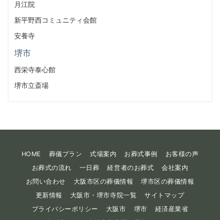
月江院
新平野西コミュニティ会館
安養寺
堺市
西栄寺泰心館
堺市立斎場
HOME
葬儀プラン
式場案内
お葬式事例
お客様の声
お葬式の流れ
一日葬
経営者のお葬式
会社案内
お問い合わせ
大阪市区の葬儀情報
堺市区の葬儀情報
更新情報
大阪市・堺市寺院一覧
サイトマップ
プライバシーポリシー
大阪市
堺市
経済産業省