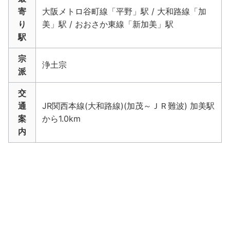
寄
大阪メトロ谷町線「平野」駅 / 大和路線「加
り
美」駅 / おおさか東線「新加美」駅
駅
宗
浄土宗
派
交
通
JR関西本線(大和路線)(加茂～ＪＲ難波) 加美駅
案
から1.0km
内