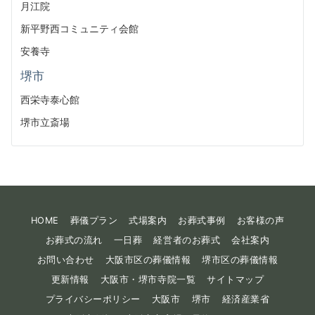
月江院
新平野西コミュニティ会館
安養寺
堺市
西栄寺泰心館
堺市立斎場
HOME
葬儀プラン
式場案内
お葬式事例
お客様の声
お葬式の流れ
一日葬
経営者のお葬式
会社案内
お問い合わせ
大阪市区の葬儀情報
堺市区の葬儀情報
更新情報
大阪市・堺市寺院一覧
サイトマップ
プライバシーポリシー
大阪市
堺市
経済産業省