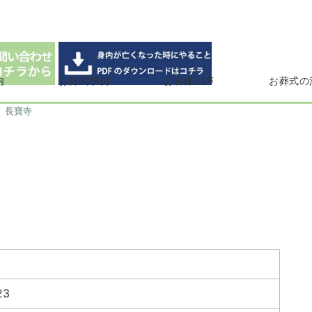
内
お葬式事例
お客様の声
お葬式の
長寶寺
23