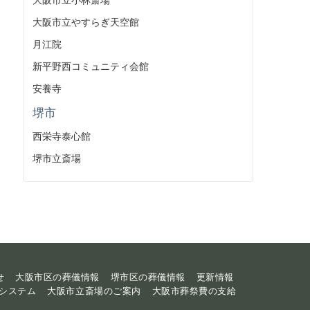
大阪市立やすらぎ天空館
月江院
新平野西コミュニティ会館
安養寺
堺市
西栄寺泰心館
堺市立斎場
せ
大阪市区の葬儀情報
堺市区の葬儀情報
更新情報
システム
大阪市立斎場のご案内
大阪市葬祭費の支給