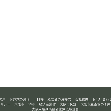
の声
お葬式の流れ
一日葬
経営者のお葬式
会社案内
お問い合わ
ポリシー
大阪市
堺市
経済産業省
大阪市例規
大阪市立斎場の予約
大阪府後期高齢者医療広域連合