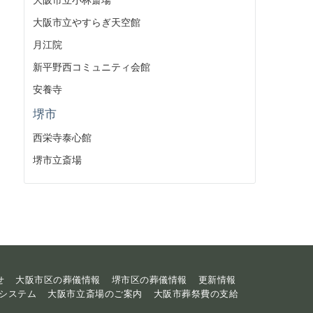
大阪市立やすらぎ天空館
月江院
新平野西コミュニティ会館
安養寺
堺市
西栄寺泰心館
堺市立斎場
せ
大阪市区の葬儀情報
堺市区の葬儀情報
更新情報
システム
大阪市立斎場のご案内
大阪市葬祭費の支給