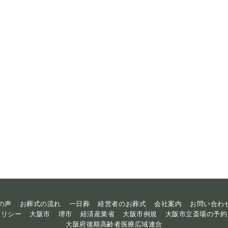
の声
お葬式の流れ
一日葬
経営者のお葬式
会社案内
お問い合わ
ポリシー
大阪市
堺市
経済産業省
大阪市例規
大阪市立斎場の予約
大阪府後期高齢者医療広域連合