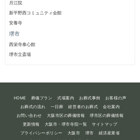
月江院
新平野西コミュニティ会館
安養寺
堺市
西栄寺泰心館
堺市立斎場
HOME
葬儀プラン
式場案内
お葬式事例
お客様の声
お葬式の流れ
一日葬
経営者のお葬式
会社案内
お問い合わせ
大阪市区の葬儀情報
堺市区の葬儀情報
更新情報
大阪市・堺市寺院一覧
サイトマップ
プライバシーポリシー
大阪市
堺市
経済産業省