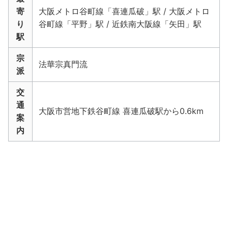
寄
大阪メトロ谷町線「喜連瓜破」駅 / 大阪メトロ
り
谷町線「平野」駅 / 近鉄南大阪線「矢田」駅
駅
宗
法華宗真門流
派
交
通
大阪市営地下鉄谷町線 喜連瓜破駅から0.6km
案
内