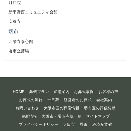
月江院
新平野西コミュニティ会館
安養寺
堺市
西栄寺泰心館
堺市立斎場
HOME
葬儀プラン
式場案内
お葬式事例
お客様の声
お葬式の流れ
一日葬
経営者のお葬式
会社案内
お問い合わせ
大阪市区の葬儀情報
堺市区の葬儀情報
更新情報
大阪市・堺市寺院一覧
サイトマップ
プライバシーポリシー
大阪市
堺市
経済産業省