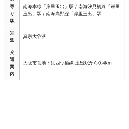
寄
南海本線「岸里玉出」駅 / 南海汐見橋線「岸里
り
玉出」駅 / 南海高野線「岸里玉出」駅
駅
宗
真宗大谷派
派
交
通
大阪市営地下鉄四つ橋線 玉出駅から0.4km
案
内