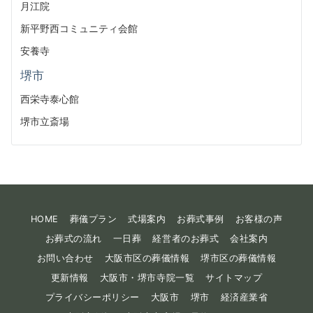
月江院
新平野西コミュニティ会館
安養寺
堺市
西栄寺泰心館
堺市立斎場
HOME
葬儀プラン
式場案内
お葬式事例
お客様の声
お葬式の流れ
一日葬
経営者のお葬式
会社案内
お問い合わせ
大阪市区の葬儀情報
堺市区の葬儀情報
更新情報
大阪市・堺市寺院一覧
サイトマップ
プライバシーポリシー
大阪市
堺市
経済産業省