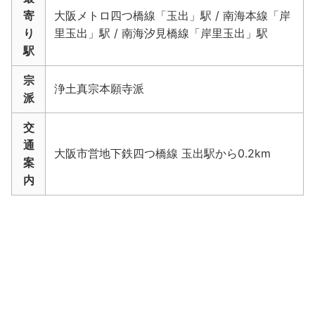
寄
大阪メトロ四つ橋線「玉出」駅 / 南海本線「岸
り
里玉出」駅 / 南海汐見橋線「岸里玉出」駅
駅
宗
浄土真宗本願寺派
派
交
通
大阪市営地下鉄四つ橋線 玉出駅から0.2km
案
内