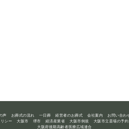
の声
お葬式の流れ
一日葬
経営者のお葬式
会社案内
お問い合わ
ポリシー
大阪市
堺市
経済産業省
大阪市例規
大阪市立斎場の予約
大阪府後期高齢者医療広域連合