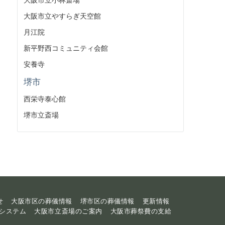
大阪市立やすらぎ天空館
月江院
新平野西コミュニティ会館
安養寺
堺市
西栄寺泰心館
堺市立斎場
せ
大阪市区の葬儀情報
堺市区の葬儀情報
更新情報
システム
大阪市立斎場のご案内
大阪市葬祭費の支給