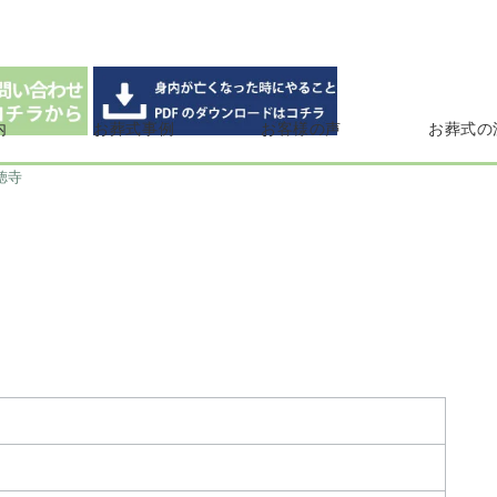
内
お葬式事例
お客様の声
お葬式の
徳寺