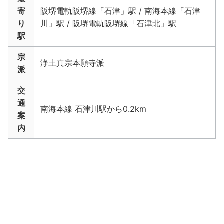
寄
阪堺電軌阪堺線「石津」駅 / 南海本線「石津
り
川」駅 / 阪堺電軌阪堺線「石津北」駅
駅
宗
浄土真宗本願寺派
派
交
通
南海本線 石津川駅から0.2km
案
内