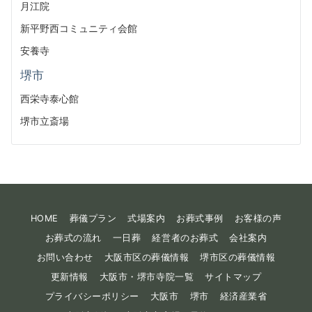
月江院
新平野西コミュニティ会館
安養寺
堺市
西栄寺泰心館
堺市立斎場
HOME
葬儀プラン
式場案内
お葬式事例
お客様の声
お葬式の流れ
一日葬
経営者のお葬式
会社案内
お問い合わせ
大阪市区の葬儀情報
堺市区の葬儀情報
更新情報
大阪市・堺市寺院一覧
サイトマップ
プライバシーポリシー
大阪市
堺市
経済産業省