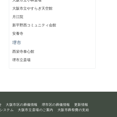
大阪市立やすらぎ天空館
月江院
新平野西コミュニティ会館
安養寺
堺市
西栄寺泰心館
堺市立斎場
せ
大阪市区の葬儀情報
堺市区の葬儀情報
更新情報
システム
大阪市立斎場のご案内
大阪市葬祭費の支給