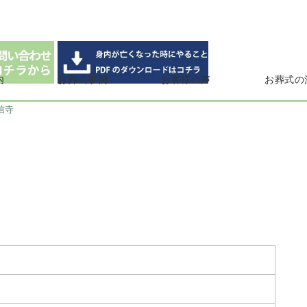
内
お葬式事例
お客様の声
お葬式の
信寺