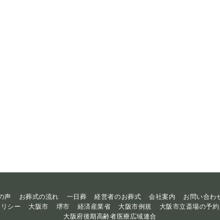
の声
お葬式の流れ
一日葬
経営者のお葬式
会社案内
お問い合わ
ポリシー
大阪市
堺市
経済産業省
大阪市例規
大阪市立斎場の予約
大阪府後期高齢者医療広域連合