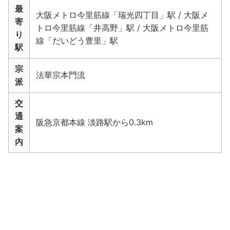
最
大阪メトロ今里筋線「瑞光四丁目」駅 / 大阪メ
寄
トロ今里筋線「井高野」駅 / 大阪メトロ今里筋
り
線「だいどう豊里」駅
駅
宗
法華宗本門流
派
交
通
阪急京都本線 淡路駅から0.3km
案
内