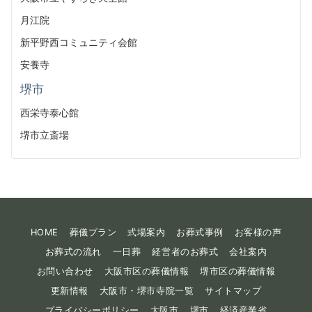
月江院
新平野西コミュニティ会館
安養寺
堺市
西栄寺泰心館
堺市立斎場
HOME
葬儀プラン
式場案内
お葬式事例
お客様の声
お葬式の流れ
一日葬
経営者のお葬式
会社案内
お問い合わせ
大阪市区の葬儀情報
堺市区の葬儀情報
更新情報
大阪市・堺市寺院一覧
サイトマップ
プライバシーポリシー
大阪市
堺市
経済産業省