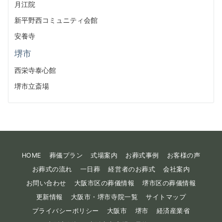
月江院
新平野西コミュニティ会館
安養寺
堺市
西栄寺泰心館
堺市立斎場
HOME
葬儀プラン
式場案内
お葬式事例
お客様の声
お葬式の流れ
一日葬
経営者のお葬式
会社案内
お問い合わせ
大阪市区の葬儀情報
堺市区の葬儀情報
更新情報
大阪市・堺市寺院一覧
サイトマップ
プライバシーポリシー
大阪市
堺市
経済産業省