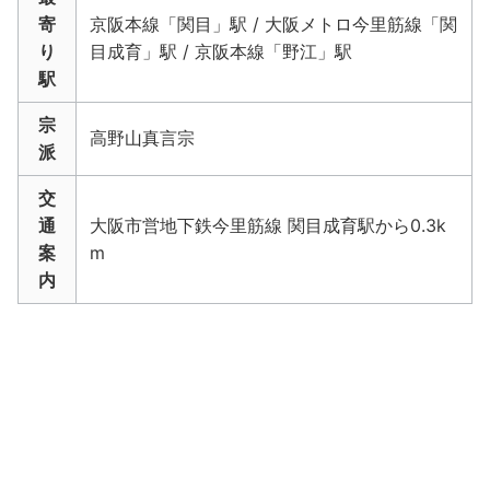
寄
京阪本線「関目」駅 / 大阪メトロ今里筋線「関
り
目成育」駅 / 京阪本線「野江」駅
駅
宗
高野山真言宗
派
交
通
大阪市営地下鉄今里筋線 関目成育駅から0.3k
案
m
内