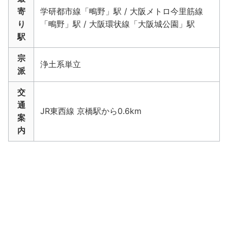
寄
学研都市線「鴫野」駅 / 大阪メトロ今里筋線
り
「鴫野」駅 / 大阪環状線「大阪城公園」駅
駅
宗
浄土系単立
派
交
通
JR東西線 京橋駅から0.6km
案
内