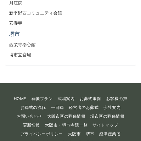
月江院
新平野西コミュニティ会館
安養寺
堺市
西栄寺泰心館
堺市立斎場
HOME
葬儀プラン
式場案内
お葬式事例
お客様の声
お葬式の流れ
一日葬
経営者のお葬式
会社案内
お問い合わせ
大阪市区の葬儀情報
堺市区の葬儀情報
更新情報
大阪市・堺市寺院一覧
サイトマップ
プライバシーポリシー
大阪市
堺市
経済産業省