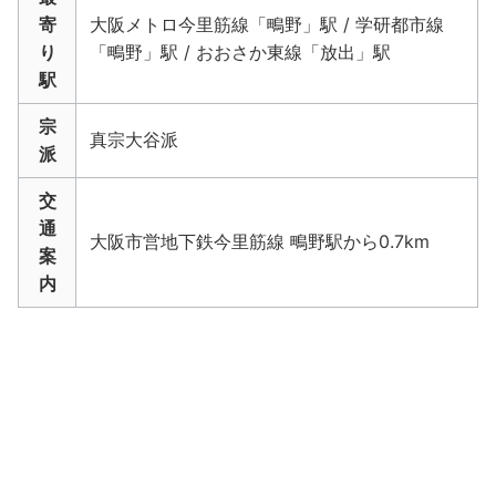
寄
大阪メトロ今里筋線「鴫野」駅 / 学研都市線
り
「鴫野」駅 / おおさか東線「放出」駅
駅
宗
真宗大谷派
派
交
通
大阪市営地下鉄今里筋線 鴫野駅から0.7km
案
内