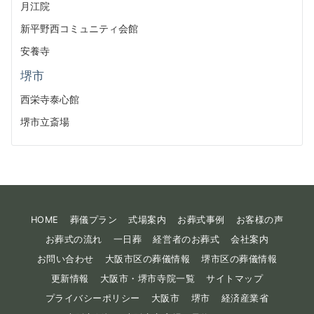
月江院
新平野西コミュニティ会館
安養寺
堺市
西栄寺泰心館
堺市立斎場
HOME
葬儀プラン
式場案内
お葬式事例
お客様の声
お葬式の流れ
一日葬
経営者のお葬式
会社案内
お問い合わせ
大阪市区の葬儀情報
堺市区の葬儀情報
更新情報
大阪市・堺市寺院一覧
サイトマップ
プライバシーポリシー
大阪市
堺市
経済産業省