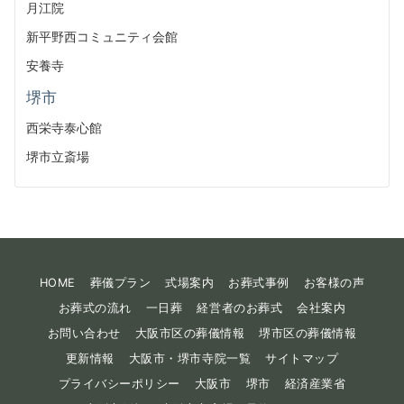
月江院
新平野西コミュニティ会館
安養寺
堺市
西栄寺泰心館
堺市立斎場
HOME
葬儀プラン
式場案内
お葬式事例
お客様の声
お葬式の流れ
一日葬
経営者のお葬式
会社案内
お問い合わせ
大阪市区の葬儀情報
堺市区の葬儀情報
更新情報
大阪市・堺市寺院一覧
サイトマップ
プライバシーポリシー
大阪市
堺市
経済産業省