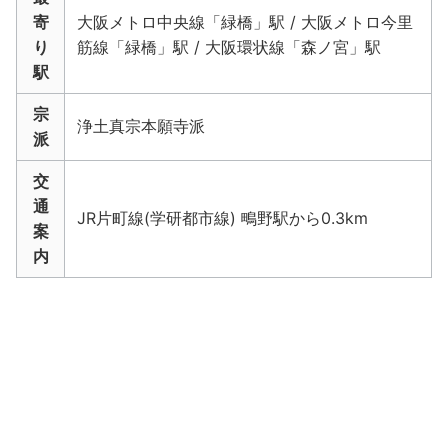
寄
大阪メトロ中央線「緑橋」駅 / 大阪メトロ今里
り
筋線「緑橋」駅 / 大阪環状線「森ノ宮」駅
駅
宗
浄土真宗本願寺派
派
交
通
JR片町線(学研都市線) 鴫野駅から0.3km
案
内