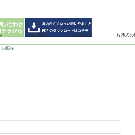
内
お葬式事例
お客様の声
お葬式の
栄照寺