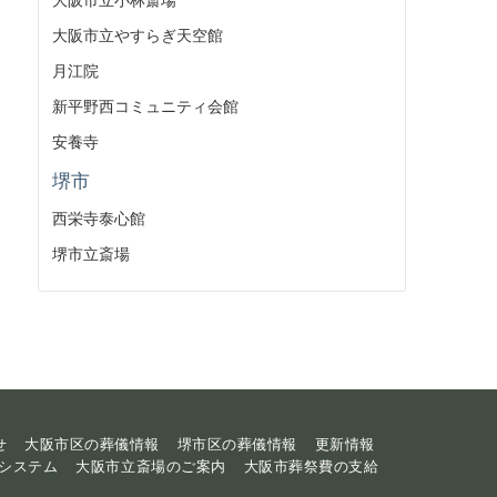
大阪市立やすらぎ天空館
月江院
新平野西コミュニティ会館
安養寺
堺市
西栄寺泰心館
堺市立斎場
せ
大阪市区の葬儀情報
堺市区の葬儀情報
更新情報
システム
大阪市立斎場のご案内
大阪市葬祭費の支給