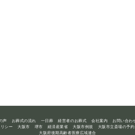
の声
お葬式の流れ
一日葬
経営者のお葬式
会社案内
お問い合わ
ポリシー
大阪市
堺市
経済産業省
大阪市例規
大阪市立斎場の予約
大阪府後期高齢者医療広域連合