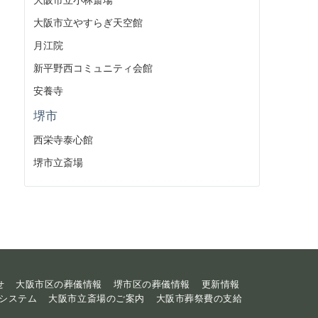
大阪市立やすらぎ天空館
月江院
新平野西コミュニティ会館
安養寺
堺市
西栄寺泰心館
堺市立斎場
せ
大阪市区の葬儀情報
堺市区の葬儀情報
更新情報
システム
大阪市立斎場のご案内
大阪市葬祭費の支給