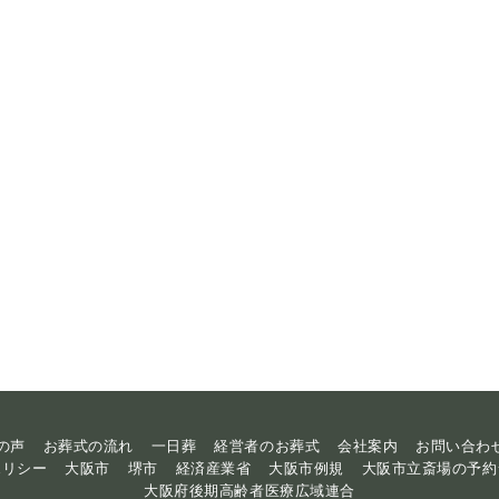
の声
お葬式の流れ
一日葬
経営者のお葬式
会社案内
お問い合わ
ポリシー
大阪市
堺市
経済産業省
大阪市例規
大阪市立斎場の予約
大阪府後期高齢者医療広域連合