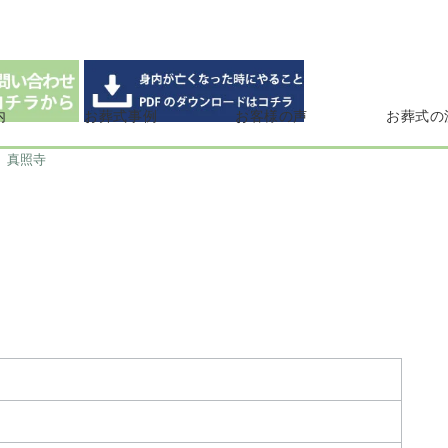
内
お葬式事例
お客様の声
お葬式の
真照寺