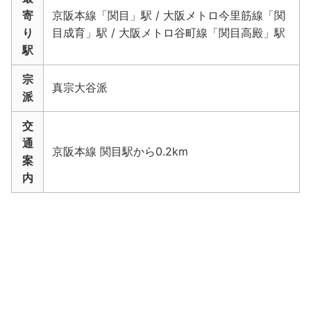
寄
京阪本線「関目」駅 / 大阪メトロ今里筋線「関
り
目成育」駅 / 大阪メトロ谷町線「関目高殿」駅
駅
宗
真宗大谷派
派
交
通
京阪本線 関目駅から0.2km
案
内