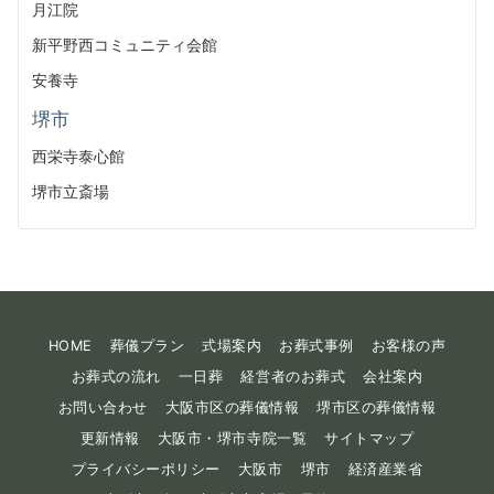
月江院
新平野西コミュニティ会館
安養寺
堺市
西栄寺泰心館
堺市立斎場
HOME
葬儀プラン
式場案内
お葬式事例
お客様の声
お葬式の流れ
一日葬
経営者のお葬式
会社案内
お問い合わせ
大阪市区の葬儀情報
堺市区の葬儀情報
更新情報
大阪市・堺市寺院一覧
サイトマップ
プライバシーポリシー
大阪市
堺市
経済産業省