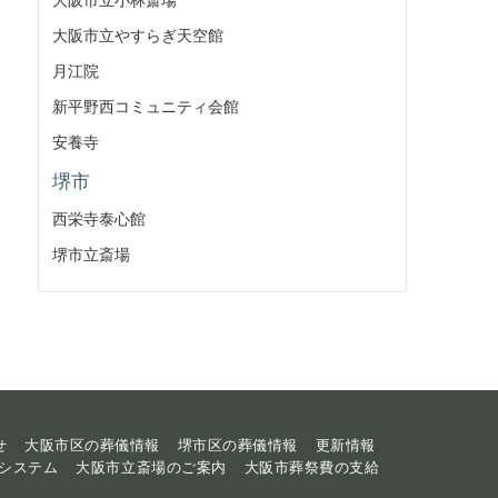
大阪市立やすらぎ天空館
月江院
新平野西コミュニティ会館
安養寺
堺市
西栄寺泰心館
堺市立斎場
せ
大阪市区の葬儀情報
堺市区の葬儀情報
更新情報
システム
大阪市立斎場のご案内
大阪市葬祭費の支給