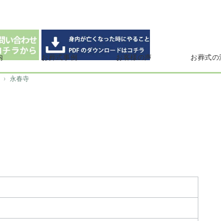
内
お葬式事例
お客様の声
お葬式の
永春寺