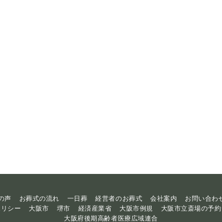
の声
お葬式の流れ
一日葬
経営者のお葬式
会社案内
お問い合わ
ポリシー
大阪市
堺市
経済産業省
大阪市例規
大阪市立斎場の予約
大阪府後期高齢者医療広域連合