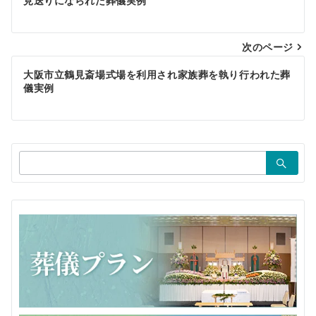
稿
見送りになられた葬儀実例
ナ
ビ
次のページ
ゲ
大阪市立鶴見斎場式場を利用され家族葬を執り行われた葬
儀実例
ー
シ
ョ
検
ン
索：