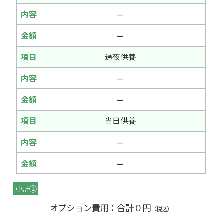
—
—
通夜供養
—
—
当日供養
—
—
小計②
オプション費用：合計０円
（税込）