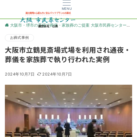
MENU
大阪市・堺市の斎場で葬儀・家族葬のご提案 大阪市民葬センター
更
お葬式事例
大阪市立鶴見斎場式場を利用され通夜・
葬儀を家族葬で執り行われた実例
2024年10月7日
2024年10月7日