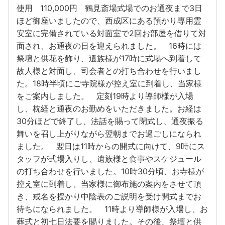
使用 110,000円 鶴見斎場式場でのお通夜まで3日
ほど御座いましたので、西成区にある預かり専用霊
安室に完備されている対面室で2回お部屋を借りて対
面され、お通夜の日を迎えられました。 16時には
祭壇と供花を飾り、遺族様が17時に式場へ到着して
故人様と対面し、司会者との打ち合わせを行いまし
た。18時半頃にご寺院様が控え室に到着し、当家様
をご案内しました。 定刻19時より導師様が入場
し、枕経と通夜のお勤めをいただきました。お経は
30分ほどで終了し、法話を賜って閉式し、通夜振る
舞いを召し上がりながら翌朝までお過ごしになられ
ました。 翌日は11時からの開式に向けて、9時にス
タッフが式場入りし、遺族様と食事やスケジュール
の打ち合わせを行いました。10時30分頃、お寺様が
控え室に到着し、当家様に御布施の案内をさせて頂
き、戒名を授かり中陰表のご説明を受け開式までお
待ちになられました。 11時より導師様が入場し、お
葬式と初七日法要を賜りました。その後、祭壇と供