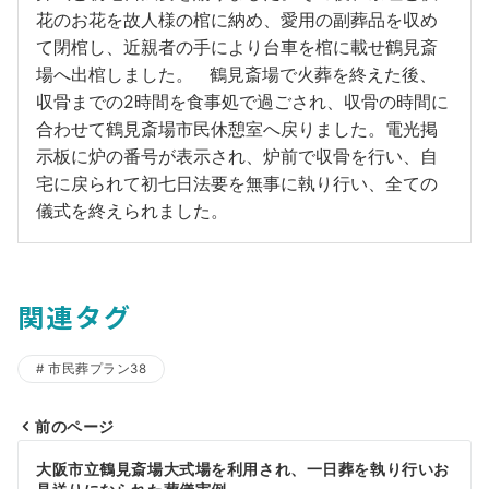
花のお花を故人様の棺に納め、愛用の副葬品を収め
て閉棺し、近親者の手により台車を棺に載せ鶴見斎
場へ出棺しました。 鶴見斎場で火葬を終えた後、
収骨までの2時間を食事処で過ごされ、収骨の時間に
合わせて鶴見斎場市民休憩室へ戻りました。電光掲
示板に炉の番号が表示され、炉前で収骨を行い、自
宅に戻られて初七日法要を無事に執り行い、全ての
儀式を終えられました。
関連タグ
市民葬プラン38
前のページ
投
大阪市立鶴見斎場大式場を利用され、一日葬を執り行いお