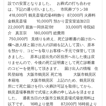
設での安置となりました。 お葬式の打ち合わせ
は、下記の通り行いました。 市民葬プラン38
418,000円 鶴見斎場式場4時飾り 87,000円 火葬料
金鶴見斎場 10,000円 預かり霊安室追加2日
22,000円 親族一同供花1対 33,000円 寺院紹
介 真言宗 180,000円 総費用
750,000円 見積りを終え、死亡診断書の届け出へ
欄へ故人様と届け出人の詳細を記入して貰い、原本
を預かり、コピーを取りお客様へ手元で保管して頂
きました。 原本は提出先の区役所へ出した後は戻
りませんので、今後の死亡証明書として死亡診断書
のコピーを使用して頂きます。 届け出人の情報 住
民登録地 大阪市鶴見区 死亡地 大阪市鶴見区
本籍地 大阪市鶴見区 上記のため、鶴見区役
所にて死亡届けを行い火葬許可証を取得してから、
鶴見斎場事務所で式場と火葬の申し込みを済ませま
した。 通夜当日の大阪市立鶴見斎場式場使用料は
以下です。 16時より使用 87,000円 16時前より