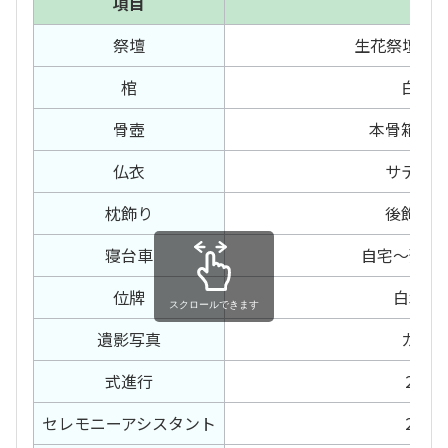
項目
内容
祭壇
生花祭壇 21
棺
白布
骨壺
本骨箱、
仏衣
サテン
枕飾り
後飾り
寝台車
自宅〜預り
位牌
白木位
スクロールできます
遺影写真
カラ
式進行
2日間
セレモニー
アシスタント
2日間