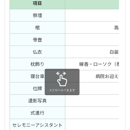
項目
内容
祭壇
—
棺
高級布
骨壺
骨壺
仏衣
白装束（
枕飾り
線香・ローソク（巻線
寝台車
病院お迎え～預
位牌
—
スクロールできます
遺影写真
—
式進行
—
セレモニー
アシスタント
—