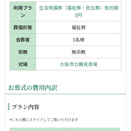
利用プラ
生活保護葬（福祉葬・民生葬）負担額
ン
0円
葬儀形態
福祉葬
会葬者
3名様
宗教
無宗教
式場
大阪市立鶴見斎場
お葬式の費用内訳
プラン内容
※こちら横にスライドしてご覧いただけます