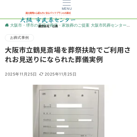
MENU
大阪市・堺市の斎場で葬儀・家族葬のご提案 大阪市民葬センター
更
お葬式事例
大阪市立鶴見斎場を葬祭扶助でご利用さ
れお見送りになられた葬儀実例
2025年11月25日
2025年11月25日