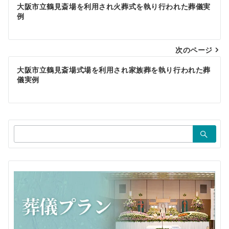
投
大阪市立鶴見斎場を利用され火葬式を執り行われた葬儀実
稿
例
ナ
ビ
次のページ
ゲ
大阪市立鶴見斎場式場を利用され家族葬を執り行われた葬
儀実例
ー
シ
ョ
検
ン
索：