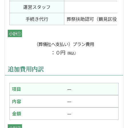
運営スタッフ
1名
手続き代行
葬祭扶助認可（鶴見区役所）
小計①
（葬儀社へ支払い）プラン費用
：０円
（税込）
追加費用内訳
—
—
—
小計②