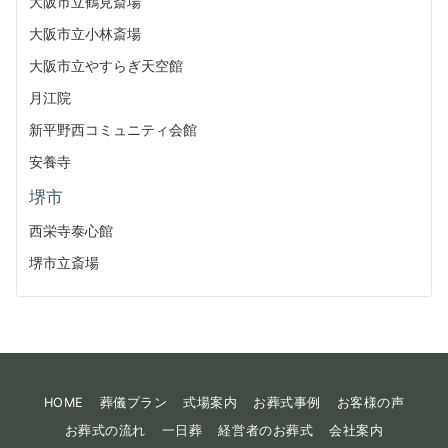
大阪市立鶴見斎場
大阪市立小林斎場
大阪市立やすらぎ天空館
月江院
新平野西コミュニティ会館
安養寺
堺市
西栄寺泰心館
堺市立斎場
HOME
葬儀プラン
式場案内
お葬式事例
お客様の声
お葬式の流れ
一日葬
経営者のお葬式
会社案内