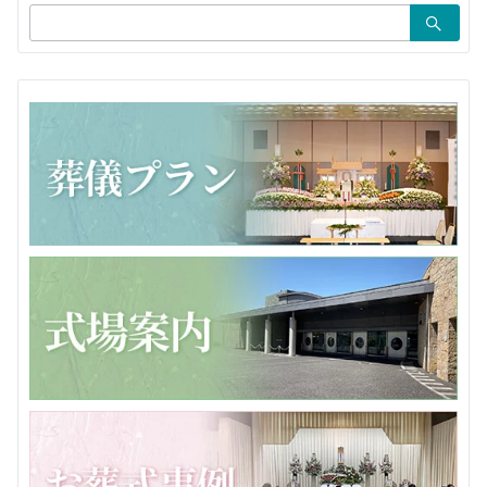
検
ン
索：