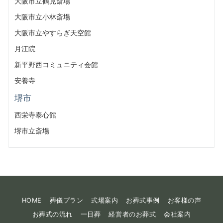
大阪市立鶴見斎場
大阪市立小林斎場
大阪市立やすらぎ天空館
月江院
新平野西コミュニティ会館
安養寺
堺市
西栄寺泰心館
堺市立斎場
HOME
葬儀プラン
式場案内
お葬式事例
お客様の声
お葬式の流れ
一日葬
経営者のお葬式
会社案内