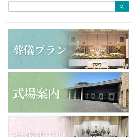
検
ン
索：