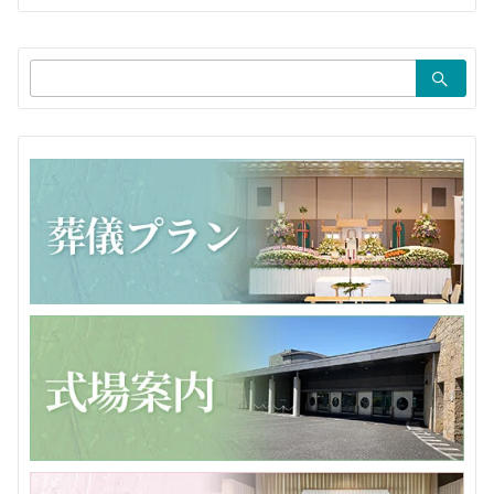
シ
ョ
検
ン
索：