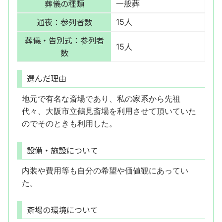
葬儀の種類
一般葬
通夜：参列者数
15人
葬儀・告別式：参列者
15人
数
選んだ理由
地元で有名な斎場であり、私の家系から先祖
代々、大阪市立鶴見斎場を利用させて頂いていた
のでそのときも利用した。
設備・施設について
内装や費用等も自分の希望や価値観にあってい
た。
斎場の環境について