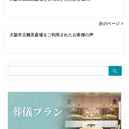
稿
ナ
ビ
次のページ
ゲ
大阪市立鶴見斎場をご利用されたお客様の声
ー
シ
ョ
検
ン
索：