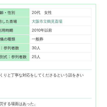
齢・性別
20代 女性
用した斎場
大阪市立鶴見斎場
利用時期
2010年以前
儀の種類
一般葬
：参列者数
30人
別式：参列者数
25人
くりと丁寧な対応をしてくださるという話をきい
労する場面はあった。