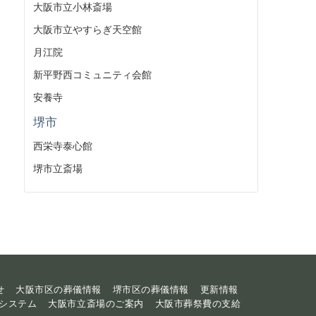
大阪市立小林斎場
大阪市立やすらぎ天空館
月江院
新平野西コミュニティ会館
安養寺
堺市
西栄寺泰心館
堺市立斎場
せ
大阪市区の葬儀情報
堺市区の葬儀情報
更新情報
システム
大阪市立斎場のご案内
大阪市葬祭費の支給