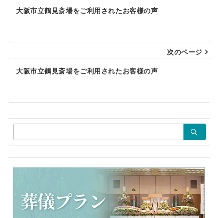
投
大阪市立鶴見斎場をご利用されたお客様の声
稿
ナ
ビ
次のページ
ゲ
大阪市立鶴見斎場をご利用されたお客様の声
ー
シ
ョ
検
ン
索：