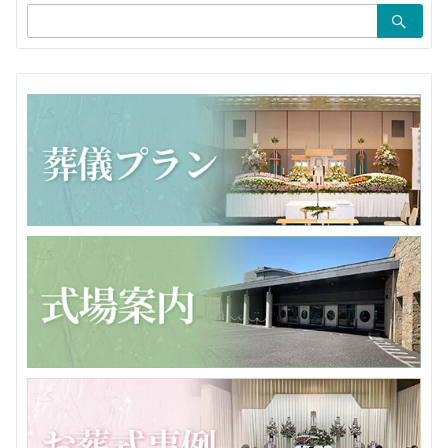
検
ン
索：