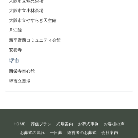
大阪市立鶴見斎場
大阪市立小林斎場
大阪市立やすらぎ天空館
月江院
新平野西コミュニティ会館
安養寺
堺市
西栄寺泰心館
堺市立斎場
HOME
葬儀プラン
式場案内
お葬式事例
お客様の声
お葬式の流れ
一日葬
経営者のお葬式
会社案内