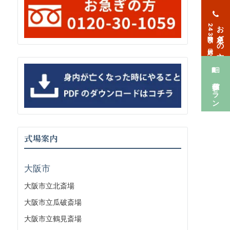
お急ぎの方
24時間365日対応
葬儀プラン
式場案内
大阪市
大阪市立北斎場
大阪市立瓜破斎場
大阪市立鶴見斎場