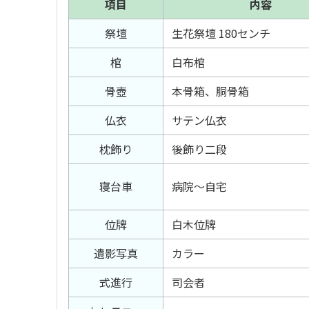
項目
内容
祭壇
生花祭壇 180センチ
棺
白布棺
骨壺
本骨箱、胴骨箱
仏衣
サテン仏衣
枕飾り
後飾り二段
寝台車
病院〜自宅
位牌
白木位牌
遺影写真
カラー
式進行
司会者