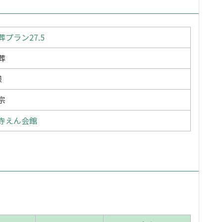
葬プラン27.5
葬
様
宗
寺えん会館