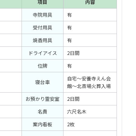
項目
内容
寺院用具
有
受付用具
有
焼香用具
有
ドライアイス
2日間
位牌
有
自宅～安養寺えん会
寝台車
館～北斎場火葬入場
お預かり霊安室
2日間
名貴
六尺名木
案内看板
2枚