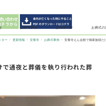
内
お葬式事例
お客様の声
お葬式の
ンター
更新情報
安養寺
お葬式事例
安養寺えん会館で御家族様だ
けで通夜と葬儀を執り行われた葬