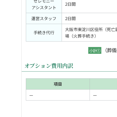
セレモニー
2日間
アシスタント
運営スタッフ
2日間
大阪市東淀川区役所（死亡
手続き代行
場（火葬手続き）
（葬儀
小計①
オプション費用内訳
項目
—
—