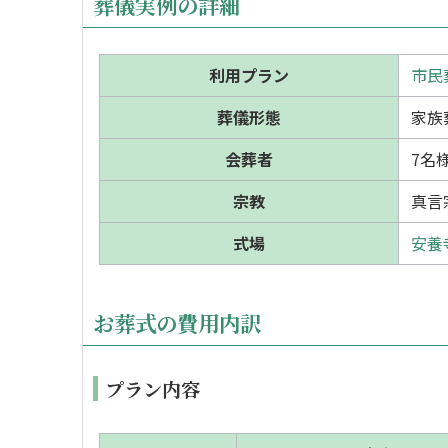
葬儀実例の詳細
利用プラン
市民
葬儀形態
家族
会葬者
7名
宗教
真言
式場
安養
お葬式の費用内訳
プラン内容