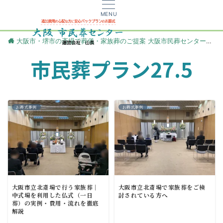
MENU
大阪市・堺市の斎場で葬儀・家族葬のご提案 大阪市民葬センター
更
市民葬プラン27.5
お葬式事例
お葬式事例
大阪市立北斎場で行う家族葬｜
大阪市立北斎場で家族葬をご検
中式場を利用した仏式（一日
討されている方へ
葬）の実例・費用・流れを徹底
解説