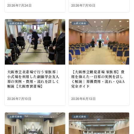
2026年7月24日
2026年7月10日
お葬式事例
お葬式事例
大阪市立北斎場で行う家族葬｜
【大阪市立鶴見斎場 家族葬】費
小式場を利用した創価学会友人
用を抑えた一日葬の実例を詳し
葬の実例・費用・流れを詳しく
く解説｜葬儀費用・流れ・Q&A
解説【大阪市営斎場】
完全ガイド
2026年7月10日
2026年6月13日
お葬式事例
お葬式事例