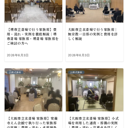
【堺市立斎場で行う家族葬】費
大阪市立北斎場で行う家族葬｜
用・流れ・実例を徹底解説｜堺
無宗教一日葬の実例と費用を詳
市斎場 家族葬・堺斎場 家族葬を
しく解説
ご検討の方へ
2026年6月3日
2026年6月3日
お葬式事例
お葬式事例
【大阪市立北斎場 家族葬】安養
【大阪市立北斎場 家族葬】小式
寺えん会館で執り行った家族葬
場を利用した通夜・葬儀の実例
の実例｜費用・流れ・火葬場予
｜費用・流れ・注意点を詳しく