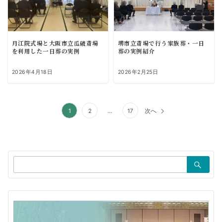
月江院式場と大阪市立瓜破斎場
堺市立斎場で行う家族葬・一日
を利用した一日葬の実例
葬の実例紹介
2026年4月18日
2026年2月25日
投
1
2
…
17
次へ
稿
の
ペ
検
索：
ー
ジ
送