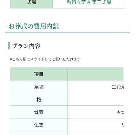
式場
堺市立斎場 第三式場
お葬式の費用内訳
プラン内容
※こちら横にスライドしてご覧いただけます
項目
内
祭壇
生花祭壇 1
棺
白
骨壺
本骨箱
仏衣
サテ