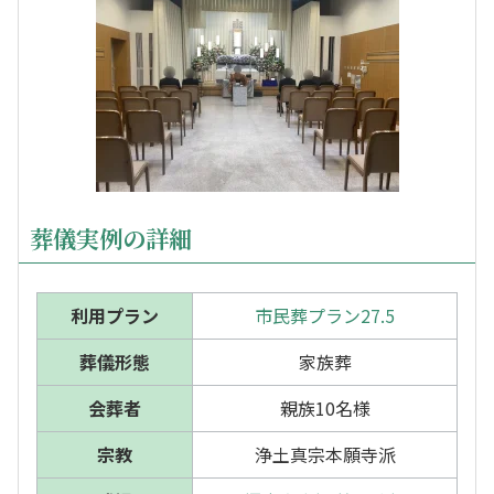
葬儀実例の詳細
利用プラン
市民葬プラン27.5
葬儀形態
家族葬
会葬者
親族10名様
宗教
浄土真宗本願寺派