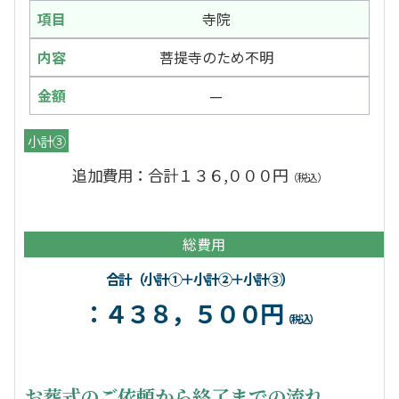
寺院
菩提寺のため不明
—
小計③
追加費用：合計１３６,０００円
（税込）
総費用
合計（小計①＋小計②＋小計③）
：４３８，５００円
（税込）
お葬式のご依頼から終了までの流れ