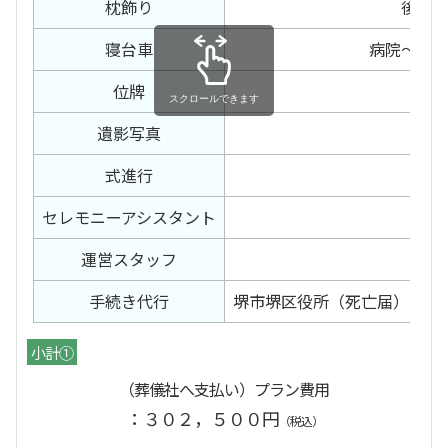
枕飾り
後飾
寝台車
病院〜預
位牌
白木
遺影写真
カ
式進行
司
セレモニー
アシスタント
2日
運営スタッフ
2日
手続き代行
堺市堺区役所（死亡届）堺市
小計①
（葬儀社へ支払い）プラン費用
：３０２，５００円
（税込）