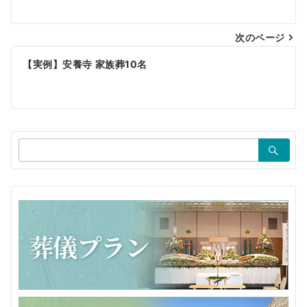
ナ
ビ
次のページ
ゲ
【実例】安養寺 家族葬10名
ー
シ
ョ
検
ン
索：