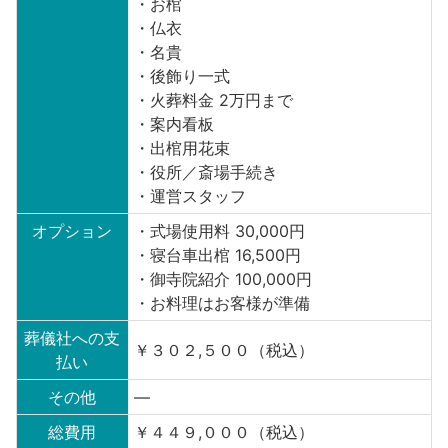
・お棺
・仏衣
・名貴
・後飾り一式
・火葬料金 2万円まで
・案内看板
・出棺用花束
・役所／斎場手続き
・運営スタッフ
オプション
・式場使用料 30,000円
・寝台車出棺 16,500円
・御寺院紹介 100,000円
・お料理はお客様が準備
葬儀社への支
￥３０２,５００（税込）
払い
その他
—
総費用
￥４４９,０００（税込）