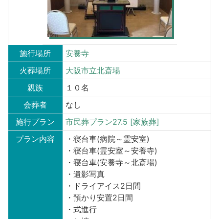
施行場所
安養寺
火葬場所
大阪市立北斎場
親族
１０名
会葬者
なし
施行プラン
市民葬プラン27.5 [家族葬]
プラン内容
・寝台車(病院～霊安室)
・寝台車(霊安室～安養寺)
・寝台車(安養寺～北斎場)
・遺影写真
・ドライアイス2日間
・預かり安置2日間
・式進行