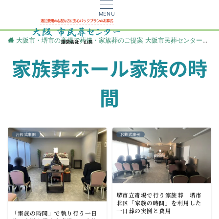
MENU
大阪市・堺市の斎場で葬儀・家族葬のご提案 大阪市民葬センター
更
家族葬ホール家族の時
間
お葬式事例
お葬式事例
堺市立斎場で行う家族葬｜堺市
北区「家族の時間」を利用した
一日葬の実例と費用
「家族の時間」で執り行う一日