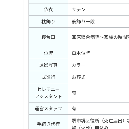
仏衣
サテン
枕飾り
後飾り一段
寝台車
耳原総合病院～家族の時間
位牌
白木位牌
遺影写真
カラー
式進行
お葬式
セレモニー
有
アシスタント
運営スタッフ
有
堺市堺区役所（死亡届出）
手続き代行
場（火葬）申込み