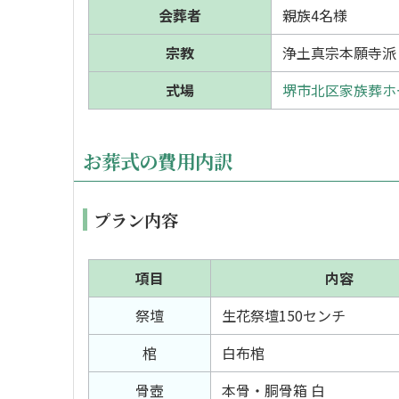
会葬者
親族4名様
宗教
浄土真宗本願寺派
式場
堺市北区家族葬ホ
お葬式の費用内訳
プラン内容
項目
内容
祭壇
生花祭壇150センチ
棺
白布棺
骨壺
本骨・胴骨箱 白