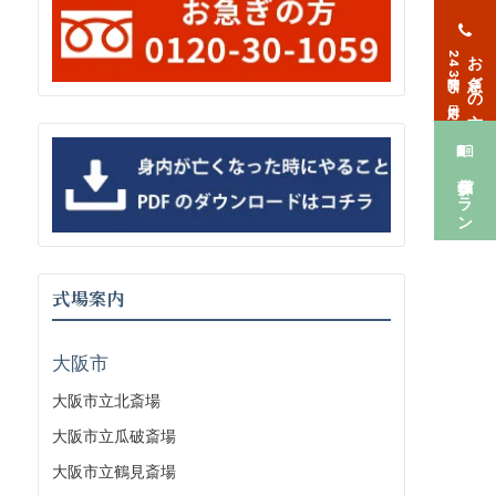
お急ぎの方
24時間365日対応
葬儀プラン
式場案内
大阪市
大阪市立北斎場
大阪市立瓜破斎場
大阪市立鶴見斎場