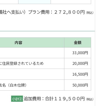
儀社へ支払い）プラン費用
：２７２,８００円
（税込）
内容
金額
33,000円
に住民登録されているため
20,000円
16,500円
法名（白木位牌）
50,000円
追加費用：合計１１９,５００円
小計②
（税込）