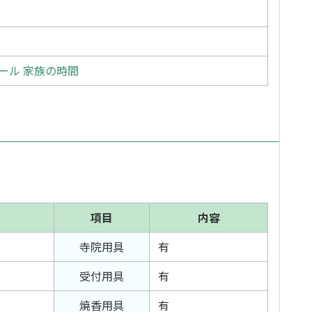
ール 家族の時間
項目
内容
寺院用具
有
受付用具
有
焼香用具
有