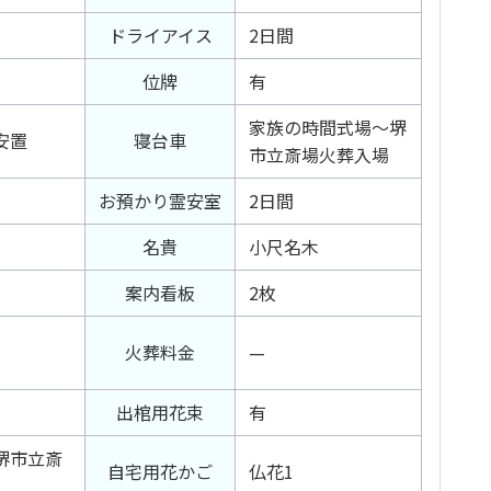
ドライアイス
2日間
位牌
有
家族の時間式場～堺
安置
寝台車
市立斎場火葬入場
お預かり霊安室
2日間
名貴
小尺名木
案内看板
2枚
火葬料金
—
出棺用花束
有
堺市立斎
自宅用花かご
仏花1