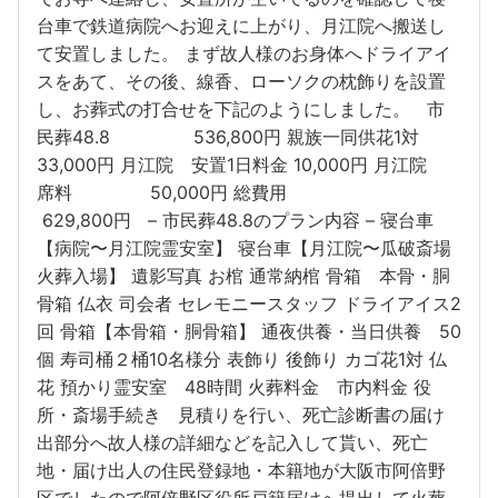
台車で鉄道病院へお迎えに上がり、月江院へ搬送し
て安置しました。 まず故人様のお身体へドライアイ
スをあて、その後、線香、ローソクの枕飾りを設置
し、お葬式の打合せを下記のようにしました。 市
民葬48.8 536,800円 親族一同供花1対
33,000円 月江院 安置1日料金 10,000円 月江院
席料 50,000円 総費用
629,800円 – 市民葬48.8のプラン内容 – 寝台車
【病院〜月江院霊安室】 寝台車【月江院〜瓜破斎場
火葬入場】 遺影写真 お棺 通常納棺 骨箱 本骨・胴
骨箱 仏衣 司会者 セレモニースタッフ ドライアイス2
回 骨箱【本骨箱・胴骨箱】 通夜供養・当日供養 50
個 寿司桶２桶10名様分 表飾り 後飾り カゴ花1対 仏
花 預かり霊安室 48時間 火葬料金 市内料金 役
所・斎場手続き 見積りを行い、死亡診断書の届け
出部分へ故人様の詳細などを記入して貰い、死亡
地・届け出人の住民登録地・本籍地が大阪市阿倍野
区でしたので阿倍野区役所戸籍届けへ提出して火葬