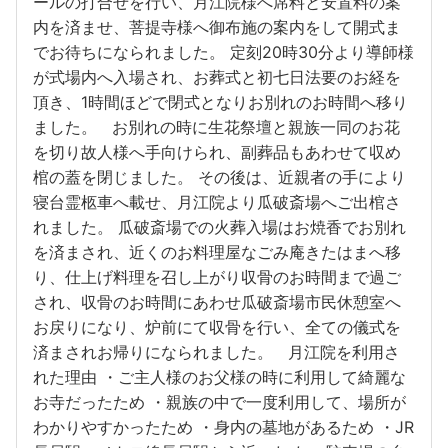
ールの打合せを行い、月江院様へ席料と安置料の案
内を済ませ、菩提寺様へ御布施の案内をして開式ま
でお待ちになられました。 定刻20時30分より導師様
が式場内へ入場され、お葬式と初七日法要のお経を
頂き、1時間ほどで閉式となりお別れのお時間へ移り
ました。 お別れの時に生花祭壇と親族一同のお花
を切り故人様へ手向けられ、副葬品もあわせて収め
棺の蓋を閉じました。 その後は、近親者の手により
寝台霊柩車へ載せ、月江院より瓜破斎場へご出棺さ
れました。 瓜破斎場での火葬入場はお焼香でお別れ
を済まされ、近くのお料理屋なごみ庵きたはまへ移
り、仕上げ料理を召し上がり収骨のお時間まで過ご
され、収骨のお時間にあわせ瓜破斎場市民休憩室へ
お戻りになり、炉前にて収骨を行い、全ての儀式を
済まされお帰りになられました。 月江院を利用さ
れた理由 ・ご主人様のお父様の時に利用して綺麗な
お寺だったため ・親族の中で一度利用して、場所が
わかりやすかったため ・身内の墓地があるため ・JR