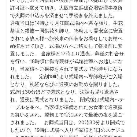
許可証へ変えて頂き、大阪市立瓜破斎場管理事務所
で火葬の申込みを済ませて手続きを終えました。
通夜当日は14時より月江院式場内へ幕を張り、生花
祭壇と親族一同供花を飾り、15時より霊安室に安置
されてる故人様へ旅装束の仏衣をお着せしてお棺へ
納棺させて頂き、式場の方へご移動して祭壇前に安
置しました。 当家様と17時より通夜、葬儀の打合せ
を行い、18時頃に御寺院様が式場控室へお越しにな
り、当家様へご挨拶をされて開式までお待ちになら
れました。 定刻19時より式場内へ導師様がご入場
となり、枕経ならびに通夜のお勤めを賜りました。
式辞は30分ほどで閉式となり、法話も賜り退席さ
れ、通夜は閉式となりました。 閉式後は式場内へテ
ーブルを並べ、当家様が準備されたお食事で通夜振
る舞いをされ、翌朝まで宿泊されて最後の夜を過ご
されました。 お葬式当日は、20時30分より開式で
したので、19時に式場へ入り当家様と1日のスケジュ