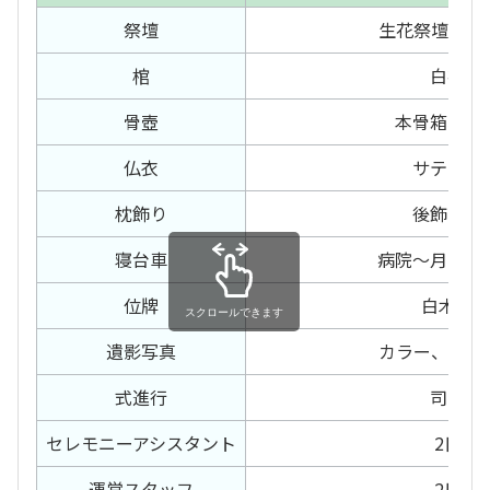
祭壇
生花祭壇 36
棺
白布棺
骨壺
本骨箱、胴
仏衣
サテン仏
枕飾り
後飾り二
寝台車
病院〜月江院
位牌
白木位
スクロールできます
遺影写真
カラー、額ベ
式進行
司会者
セレモニー
アシスタント
2日間
運営スタッフ
2日間