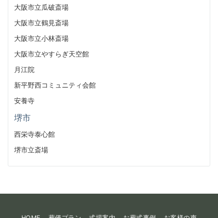
大阪市立瓜破斎場
大阪市立鶴見斎場
大阪市立小林斎場
大阪市立やすらぎ天空館
月江院
新平野西コミュニティ会館
安養寺
堺市
西栄寺泰心館
堺市立斎場
HOME
葬儀プラン
式場案内
お葬式事例
お客様の声