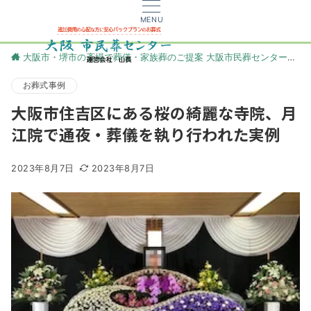
MENU
大阪市・堺市の斎場で葬儀・家族葬のご提案 大阪市民葬センター
更
お葬式事例
大阪市住吉区にある桜の綺麗な寺院、月
江院で通夜・葬儀を執り行われた実例
2023年8月7日
2023年8月7日