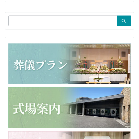
シ
ョ
検
ン
索：