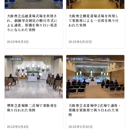
大阪市立瓜破斎場式場を利用さ
大阪市立鶴見斎場式場を利用し
れ、創価学会制定の勤行方式に
て家族葬による一日葬を執り行
よる通夜、葬儀を執り行い見送
われた実例
りになられた実例
2023年8月3日
2023年5月22日
お葬式事例
お葬式事例
堺市立斎場第二式場で家族葬を
大阪市立北斎場中2式場で通夜・
執り行われた実例
葬儀を家族葬で執り行われた実
例
2023年5月4日
2023年3月30日