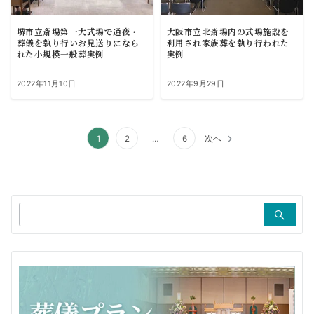
堺市立斎場第一大式場で通夜・
大阪市立北斎場内の式場施設を
葬儀を執り行いお見送りになら
利用され家族葬を執り行われた
れた小規模一般葬実例
実例
2022年11月10日
2022年9月29日
投
1
2
…
6
次へ
稿
の
ペ
検
索：
ー
ジ
送
り