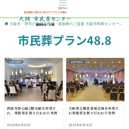
MENU
大阪市・堺市の斎場で葬儀・家族葬のご提案 大阪市民葬センター
更
市民葬プラン48.8
お葬式事例
お葬式事例
西榮寺泰心館2階全館を利用さ
大阪市立鶴見斎場式場を利用さ
れ、家族葬を執り行われた実例
れ家族葬を執り行われた実例
2023年9月21日
2023年9月14日