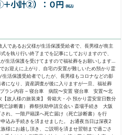
①＋小計②）
：０円
（税込）
故人であるお父様が生活保護受給者で、長男様が喪主
葬式を執り行い終了までを記事にしておりますので、
親が生活保護を受けてますので福祉葬をお願いします…
どでお迎えに上がり、自宅の安置が難しいため預かり霊
が生活保護受給者でしたが、長男様もコロナなどの影
請者になり、資産調査が後に入りますが一旦、福祉葬
プラン内容 – 寝台車 病院〜安置 寝台車 安置〜北
仏衣【故人様の旅装束】 骨箱大・小 預かり霊安室日数分
死亡診断書） 葬祭扶助申請立会い 斎場手続き 大阪
可され、一階戸籍課へ死亡届け（死亡診断書）を行
申込み手続きを済ませました。 お通夜当日は深夜2
遺族様にお越し頂き、ご説明を済ませ翌朝まで過ごさ