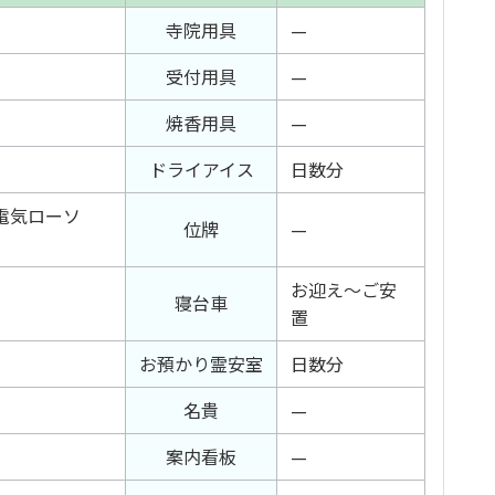
寺院用具
—
受付用具
—
焼香用具
—
ドライアイス
日数分
電気ローソ
位牌
—
お迎え～ご安
寝台車
置
お預かり霊安室
日数分
名貴
—
案内看板
—