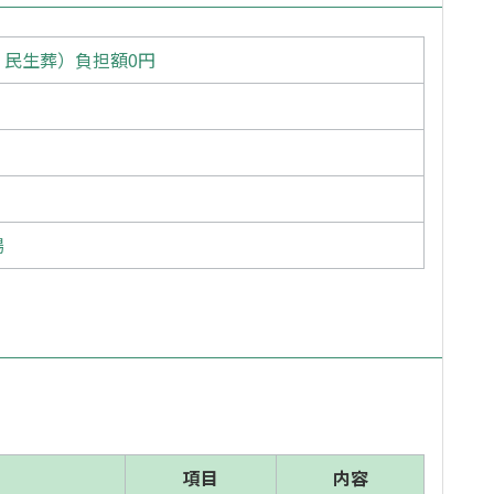
・民生葬）負担額0円
場
項目
内容