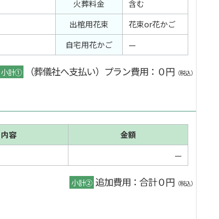
火葬料金
含む
出棺用花束
花束or花かご
自宅用花かご
—
（葬儀社へ支払い）プラン費用
：０円
小計①
（税込）
内容
金額
—
追加費用：合計０円
小計②
（税込）