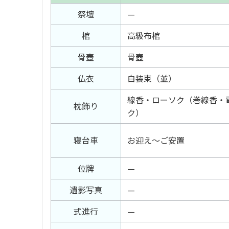
祭壇
—
棺
高級布棺
骨壺
骨壺
仏衣
白装束（並）
線香・ローソク（巻線香・
枕飾り
ク）
寝台車
お迎え～ご安置
位牌
—
遺影写真
—
式進行
—