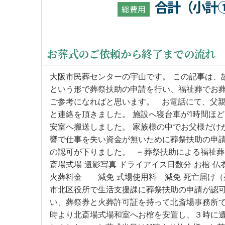
合計（小計
総費用
お葬式のご依頼から終了までの流れ
大阪市民葬センターの宇山です。 この記事は、
という形で葬祭扶助の申請を行い、福祉葬でお
ご参考になればと思います。 お電話にて、父
と連絡を頂きました。 施設へ寝台車が1時間ほ
安室へ搬送しました。 家族様の中でお父様だけ
響で仕事を失い資金が無いために葬祭扶助の申
の認可が下りました。 – 葬祭扶助による福祉葬
斎場式場 遺影写真 ドライアイス日数分 お棺 
火葬料金 減免 式場使用料 減免 死亡届け（
市北区役所で生活支援課に葬祭扶助の申請が認
い、葬祭券と火葬許可証を持って北斎場事務所で
時より北斎場式場和室へお棺を安置し、３時に