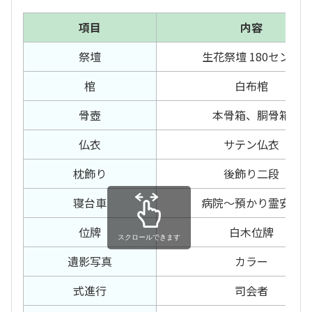
項目
内容
祭壇
生花祭壇 180センチ
棺
白布棺
骨壺
本骨箱、胴骨箱
仏衣
サテン仏衣
枕飾り
後飾り二段
寝台車
病院〜預かり霊安室
位牌
白木位牌
スクロールできます
遺影写真
カラー
式進行
司会者