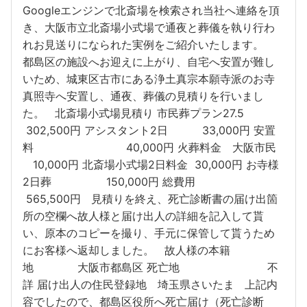
Googleエンジンで北斎場を検索され当社へ連絡を頂
き、大阪市立北斎場小式場で通夜と葬儀を執り行わ
れお見送りになられた実例をご紹介いたします。
都島区の施設へお迎えに上がり、自宅へ安置が難し
いため、城東区古市にある浄土真宗本願寺派のお寺
真照寺へ安置し、通夜、葬儀の見積りを行いまし
た。 北斎場小式場見積り 市民葬プラン27.5
302,500円 アシスタント2日 33,000円 安置
料 40,000円 火葬料金 大阪市民
10,000円 北斎場小式場2日料金 30,000円 お寺様
2日葬 150,000円 総費用
565,500円 見積りを終え、死亡診断書の届け出箇
所の空欄へ故人様と届け出人の詳細を記入して貰
い、原本のコピーを撮り、手元に保管して貰うため
にお客様へ返却しました。 故人様の本籍
地 大阪市都島区 死亡地 不
詳 届け出人の住民登録地 埼玉県さいたま 上記内
容でしたので、都島区役所へ死亡届け（死亡診断