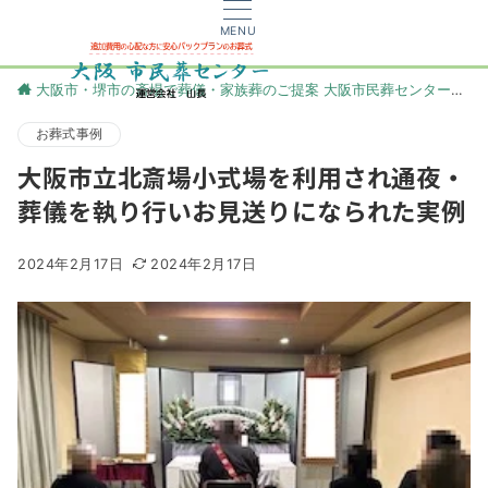
MENU
大阪市・堺市の斎場で葬儀・家族葬のご提案 大阪市民葬センター
更
お葬式事例
大阪市立北斎場小式場を利用され通夜・
葬儀を執り行いお見送りになられた実例
2024年2月17日
2024年2月17日