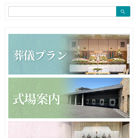
ョ
検
ン
索：