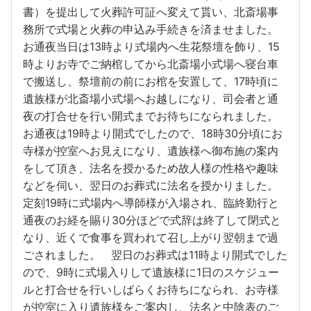
書）を提出して火葬許可証へ変えて貰い、北斎場事
務所で式場と火葬の申込み手続きを済ませました。
お通夜当日は13時より式場内へ生花祭壇を飾り、15
時よりお寺でご納棺してから北斎場小式場へ寝台車
で搬送し、祭壇前の前にお棺を安置して、17時頃に
遺族様が北斎場小式場へお越しになり、司会者と通
夜の打合せを行い開式までお待ちになられました。
お通夜は19時より開式でしたので、18時30分頃にお
寺様が控室へお見えになり、遺族様へ御布施の案内
をして頂き、法名を授かるため故人様の性格や趣味
などを伺い、翌日のお葬式に法名を授かりました。
定刻19時に式場内へ導師様が入場され、臨終勤行と
通夜のお経を賜り30分ほどで式辞は終了して閉式と
なり、近くで食事を買われて召し上がり翌朝まで過
ごされました。 翌日のお葬式は11時より開式でした
ので、9時に式場入りして遺族様に1日のスケジュー
ルと打合せを行いしばらくお待ちになられ、お寺様
が控室に入り遺族様をご案内し、法名と中陰表のご