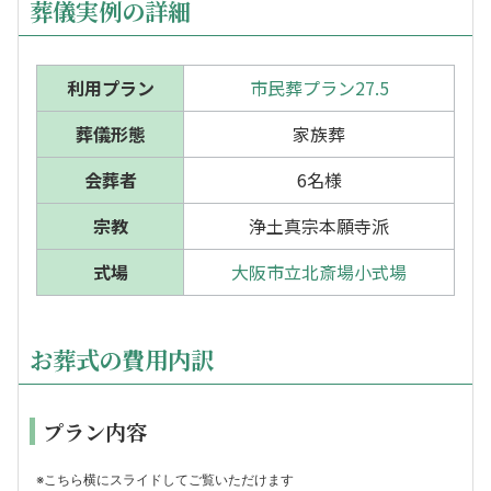
葬儀実例の詳細
利用プラン
市民葬プラン27.5
葬儀形態
家族葬
会葬者
6名様
宗教
浄土真宗本願寺派
式場
大阪市立北斎場小式場
お葬式の費用内訳
プラン内容
※こちら横にスライドしてご覧いただけます