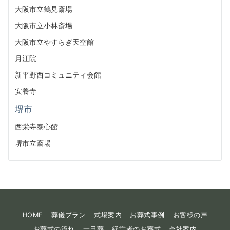
大阪市立鶴見斎場
大阪市立小林斎場
大阪市立やすらぎ天空館
月江院
新平野西コミュニティ会館
安養寺
堺市
西栄寺泰心館
堺市立斎場
HOME
葬儀プラン
式場案内
お葬式事例
お客様の声
お葬式の流れ
一日葬
経営者のお葬式
会社案内