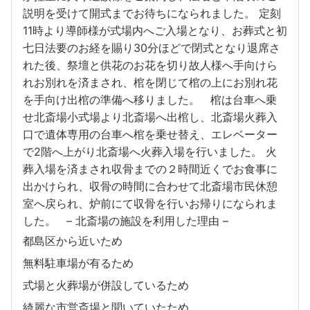
説明を受けて開式までお待ちになられました。 定刻
11時より導師様が式場内へご入場となり、お葬式と初
七日法要のお経を賜り30分ほどで閉式となり退席さ
れた後、祭壇と供花のお花を切り故人様へ手向けら
れお別れを済まされ、棺を閉じて棺の上にお別れ花
を手向け出棺の準備へ移りました。 棺は台車へ乗
せ北斎場小式場より北斎場へ出棺し、北斎場火葬入
口で遺体専用の台車へ棺を乗せ替え、エレベーター
で2階へ上がり北斎場へ火葬入場を行いました。 火
葬入場を済まされ収骨までの２時間近くでお食事に
出かけられ、収骨の時間に合わせて北斎場市民休憩
室へ戻られ、炉前にて収骨を行いお帰りになられま
した。 – 北斎場の施設を利用した理由 –
都島区から近いため
無料駐車場が有るため
式場と火葬場が併設しているため
綺麗な市営斎場と聞いていたため