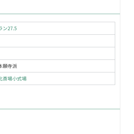
ン27.5
本願寺派
北斎場小式場