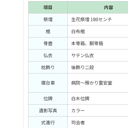
項目
内容
祭壇
生花祭壇 180センチ
棺
白布棺
骨壺
本骨箱、胴骨箱
仏衣
サテン仏衣
枕飾り
後飾り二段
寝台車
病院〜預かり霊安室
位牌
白木位牌
遺影写真
カラー
式進行
司会者