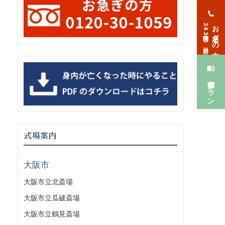
お急ぎの方
24時間365日対応
葬儀プラン
式場案内
大阪市
大阪市立北斎場
大阪市立瓜破斎場
大阪市立鶴見斎場