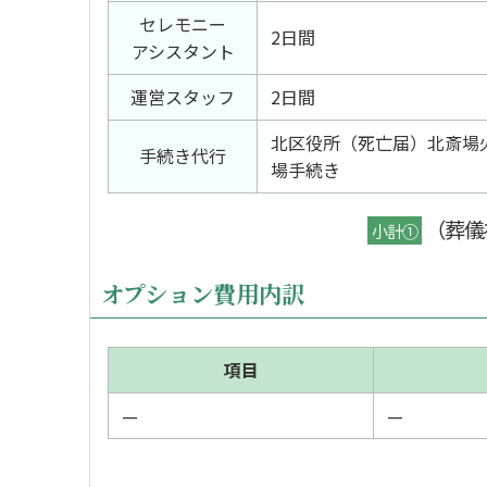
セレモニー
2日間
アシスタント
運営スタッフ
2日間
北区役所（死亡届）北斎場
手続き代行
場手続き
（葬儀
小計①
オプション費用内訳
項目
—
—