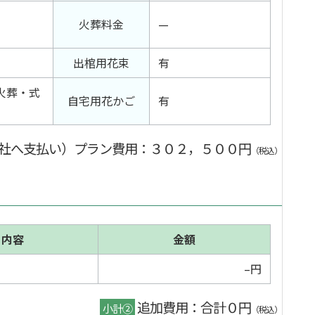
火葬料金
—
出棺用花束
有
火葬・式
自宅用花かご
有
社へ支払い）プラン費用
：３０２，５００円
（税込）
内容
金額
–円
追加費用：合計０円
小計②
（税込）