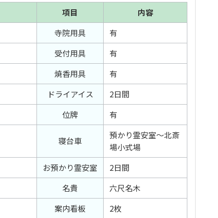
項目
内容
寺院用具
有
受付用具
有
焼香用具
有
ドライアイス
2日間
位牌
有
預かり霊安室～北斎
寝台車
場小式場
お預かり霊安室
2日間
名貴
六尺名木
案内看板
2枚