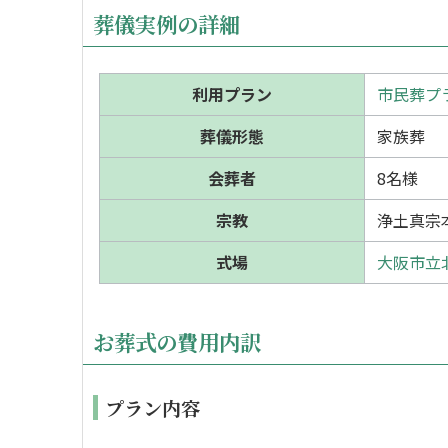
葬儀実例の詳細
利用プラン
市民葬プラ
葬儀形態
家族葬
会葬者
8名様
宗教
浄土真宗
式場
大阪市立
お葬式の費用内訳
プラン内容