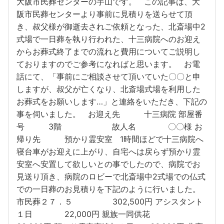
大阪市民葬センターの宇山です。 この記事は、大
阪市民葬センターより事前に見積りを送らせて頂
き、叔父様が御逝去されご依頼となった、北斎場中2
式場で一日葬を執り行われた、十三病院へのお迎え
からお葬式終了までの流れと費用についてご説明し
ておりますのでご参考になればと思います。 お電
話にて、「事前にご相談させて頂いていた〇〇と申
しますが、叔父が亡くなり、北斎場式場を利用した
お葬式をお願いします…」と連絡をいただき、下記の
事を伺いました。 お迎え先 十三病院 部屋番
号 3階 故人名 〇〇様 お
帰り先 預かり霊安室 1時間ほどで十三病院へ
寝台車がお迎えに上がり、自宅へは戻らず預かり霊
安室へ安置して欲しいとの事でしたので、病院でお
見送り頂き、病院のロビーで北斎場中2式場での仏式
での一日葬のお見積りを下記のように行いました。
市民葬２７．５ 302,500円 アシスタント
１日 22,000円 親族一同供花