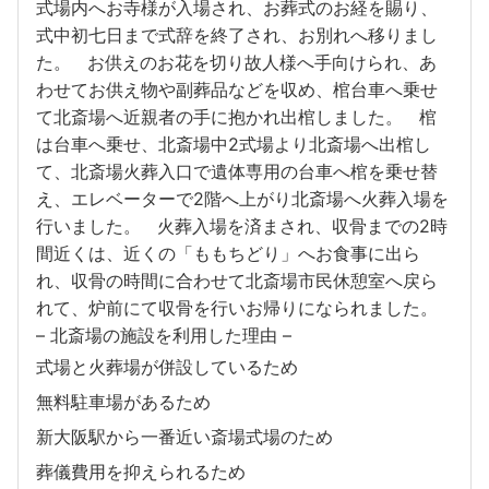
式場内へお寺様が入場され、お葬式のお経を賜り、
式中初七日まで式辞を終了され、お別れへ移りまし
た。 お供えのお花を切り故人様へ手向けられ、あ
わせてお供え物や副葬品などを収め、棺台車へ乗せ
て北斎場へ近親者の手に抱かれ出棺しました。 棺
は台車へ乗せ、北斎場中2式場より北斎場へ出棺し
て、北斎場火葬入口で遺体専用の台車へ棺を乗せ替
え、エレベーターで2階へ上がり北斎場へ火葬入場を
行いました。 火葬入場を済まされ、収骨までの2時
間近くは、近くの「ももちどり」へお食事に出ら
れ、収骨の時間に合わせて北斎場市民休憩室へ戻ら
れて、炉前にて収骨を行いお帰りになられました。
– 北斎場の施設を利用した理由 –
式場と火葬場が併設しているため
無料駐車場があるため
新大阪駅から一番近い斎場式場のため
葬儀費用を抑えられるため