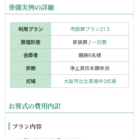
葬儀実例の詳細
利用プラン
市民葬プラン27.5
葬儀形態
家族葬 /
一日葬
会葬者
親族6名様
宗教
浄土真宗本願寺派
式場
大阪市立北斎場中2式場
お葬式の費用内訳
プラン内容