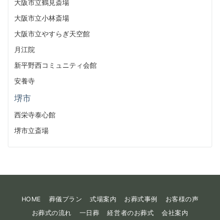
大阪市立鶴見斎場
大阪市立小林斎場
大阪市立やすらぎ天空館
月江院
新平野西コミュニティ会館
安養寺
堺市
西栄寺泰心館
堺市立斎場
HOME
葬儀プラン
式場案内
お葬式事例
お客様の声
お葬式の流れ
一日葬
経営者のお葬式
会社案内