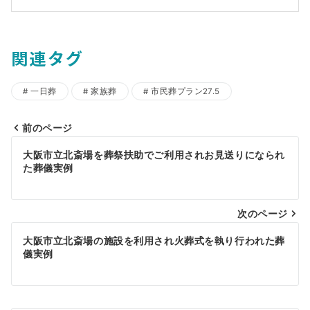
関連タグ
一日葬
家族葬
市民葬プラン27.5
前のページ
投
大阪市立北斎場を葬祭扶助でご利用されお見送りになられ
稿
た葬儀実例
ナ
ビ
次のページ
ゲ
大阪市立北斎場の施設を利用され火葬式を執り行われた葬
儀実例
ー
シ