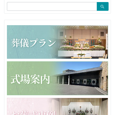
ョ
検
ン
索：