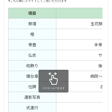
※こちら横にスライドしてご覧いただけます
項目
内
祭壇
生花祭壇 1
棺
白布
骨壺
本骨箱、
仏衣
サテン
枕飾り
後飾り
寝台車
病院〜預か
位牌
白木
スクロールできます
遺影写真
カラ
式進行
司会