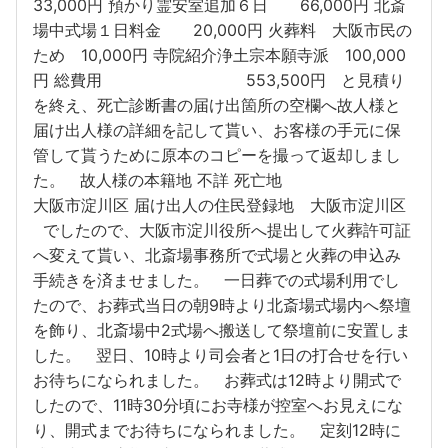
33,000円 預かり霊安室追加６日 66,000円 北斎
場中式場１日料金 20,000円 火葬料 大阪市民の
ため 10,000円 寺院紹介浄土宗本願寺派 100,000
円 総費用 553,500円 と見積り
を終え、死亡診断書の届け出箇所の空欄へ故人様と
届け出人様の詳細を記して貰い、お客様の手元に保
管して貰うために原本のコピーを撮って返却しまし
た。 故人様の本籍地 不詳 死亡地
大阪市淀川区 届け出人の住民登録地 大阪市淀川区
でしたので、大阪市淀川役所へ提出して火葬許可証
へ変えて貰い、北斎場事務所で式場と火葬の申込み
手続きを済ませました。 一日葬での式場利用でし
たので、お葬式当日の朝9時より北斎場式場内へ祭壇
を飾り、北斎場中2式場へ搬送して祭壇前に安置しま
した。 翌日、10時より司会者と1日の打合せを行い
お待ちになられました。 お葬式は12時より開式で
したので、11時30分頃にお寺様が控室へお見えにな
り、開式までお待ちになられました。 定刻12時に