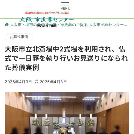
MENU
大阪市・堺市の斎場で葬儀・家族葬のご提案 大阪市民葬センター
更
お葬式事例
大阪市立北斎場中2式場を利用され、仏
式で一日葬を執り行いお見送りになられ
た葬儀実例
2025年4月3日
2025年4月3日