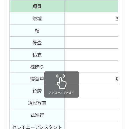
項目
祭壇
生花祭
棺
骨壺
本
仏衣
枕飾り
寝台車
病院
位牌
スクロールできます
遺影写真
式進行
セレモニー
アシスタント