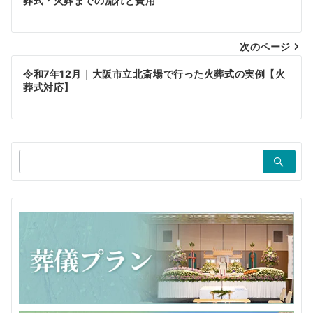
稿
葬式・火葬までの流れと費用
ナ
ビ
次のページ
ゲ
令和7年12月｜大阪市立北斎場で行った火葬式の実例【火
葬式対応】
ー
シ
ョ
検
ン
索：