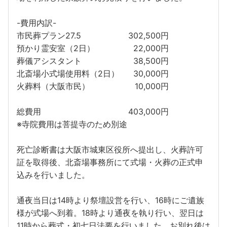
-費用内訳-
市民葬プラン27.5
302,500円
預かり霊安室（2日）
22,000円
葬儀アシスタント
38,500円
北斎場小式場使用料（2日）
30,000円
火葬料（大阪市民）
10,000円
総費用
403,000円
※寺院費用は菩提寺のため別途
死亡診断書は大阪市城東区役所へ提出し、火葬許可
証を取得後、北斎場事務所にて式場・火葬の正式申
込みを行いました。
通夜当日は14時より祭壇設営を行い、16時にご遺族
様が式場へ到着。18時より通夜を執り行い、翌日は
11時から葬式・初七日法要を行いました。お別れ後は