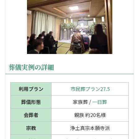
葬儀実例の詳細
利用プラン
市民葬プラン27.5
葬儀形態
家族葬 /
一日葬
会葬者
親族 約20名様
宗教
浄土真宗本願寺派