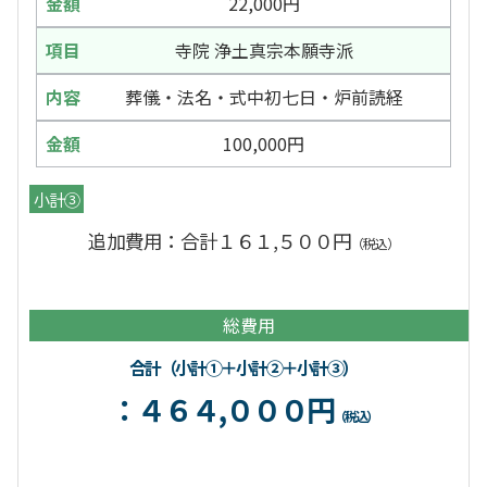
22,000円
寺院 浄土真宗本願寺派
葬儀・法名・式中初七日・炉前読経
100,000円
小計③
追加費用：合計１６１,５００円
（税込）
総費用
合計（小計①＋小計②＋小計③）
：４６４,０００円
（税込）