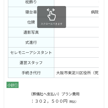
枕飾り
後飾
寝台車
病院〜預
位牌
白
スクロールできます
遺影写真
カ
式進行
司
セレモニー
アシスタント
2
運営スタッフ
2
手続き代行
大阪市東淀川区役所（死亡届
小計①
（葬儀社へ支払い）プラン費用
：３０２，５００円
（税込）