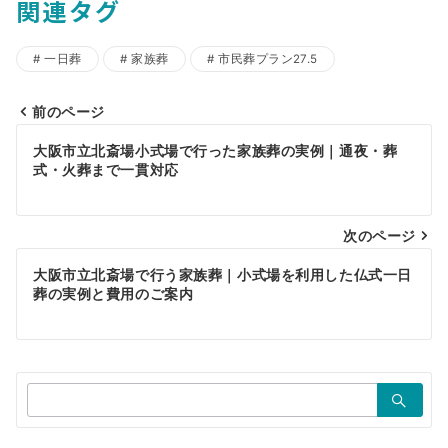
関連タグ
一日葬
家族葬
市民葬プラン27.5
前のページ
投
大阪市立北斎場小式場で行った家族葬の実例｜通夜・葬
稿
式・火葬まで一貫対応
ナ
ビ
次のページ
ゲ
大阪市立北斎場で行う家族葬｜小式場を利用した仏式一日
葬の実例と費用のご案内
ー
シ
ョ
検
ン
索：