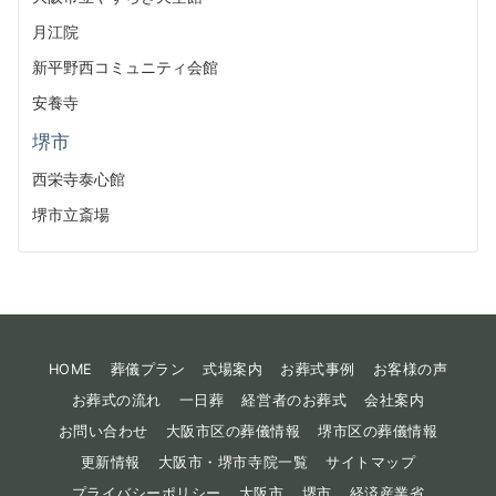
月江院
新平野西コミュニティ会館
安養寺
堺市
西栄寺泰心館
堺市立斎場
HOME
葬儀プラン
式場案内
お葬式事例
お客様の声
お葬式の流れ
一日葬
経営者のお葬式
会社案内
お問い合わせ
大阪市区の葬儀情報
堺市区の葬儀情報
更新情報
大阪市・堺市寺院一覧
サイトマップ
プライバシーポリシー
大阪市
堺市
経済産業省