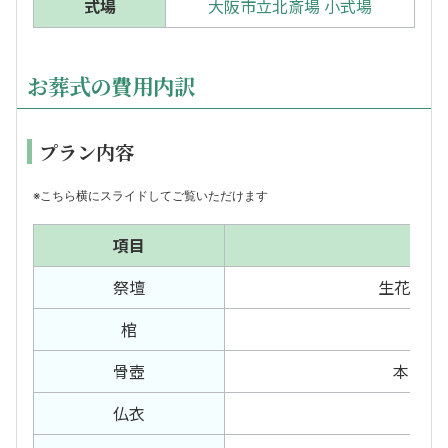
式場
大阪市立北斎場 小式場
お葬式の費用内訳
プラン内容
※こちら横にスライドしてご覧いただけます
項目
祭壇
生花祭壇 
棺
白
骨壺
本骨箱
仏衣
サテ