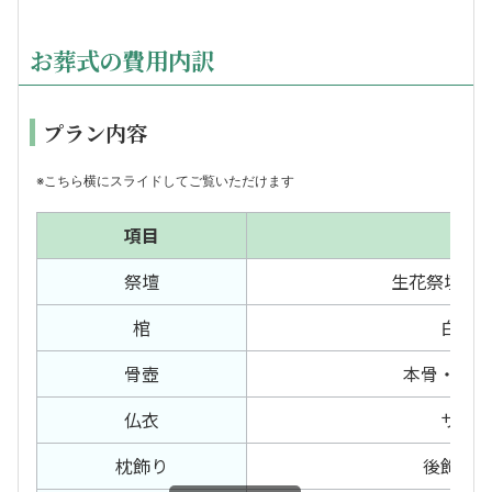
お葬式の費用内訳
プラン内容
※こちら横にスライドしてご覧いただけます
項目
内容
祭壇
生花祭壇15
棺
白布
骨壺
本骨・胴骨
仏衣
サテ
枕飾り
後飾り