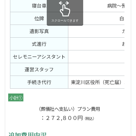
寝台車
病院～預か
位牌
白木位
遺影写真
カラ
式進行
お葬
セレモニー
アシスタント
有
運営スタッフ
有
手続き代行
東淀川区役所（死亡届）北斎
小計①
（葬儀社へ支払い）プラン費用
：２７２,８００円
（税込）
追加費用内訳